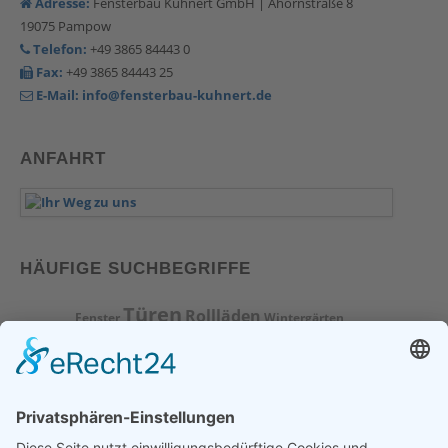
Adresse:
Fensterbau Kuhnert GmbH | Ahornstraße 8
19075 Pampow
Telefon:
+49 3865 84443 0
Fax:
+49 3865 84443 25
E-Mail:
info@fensterbau-kuhnert.de
ANFAHRT
HÄUFIGE SUCHBEGRIFFE
Türen
Rollläden
Fenster
Wintergärten
Beschattungen
Markisen
Vordächer
Kunststofffenster
Terrassenüberdachungen
Alu und Holz
Fensterbau
Sicherheit
Pampow